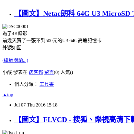
【圖文】Netac朗科 64G U3 MicroSD
為了4K錄影
前幾天買了一張不到500元的U3 64G高速記憶卡
外觀如圖
(繼續閱讀...)
小酸 發表在
痞客邦
留言
(0)
人氣(
)
個人分類：
工具書
▲top
Jul
07
Thu
2016
15:18
【圖文】FLVCD - 搜狐、樂視高清下