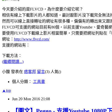
今天要介紹的是FLVCD，為什麼要介紹它呢？
相信有線上下載影片的人都知道，最討厭影片沒下載完全無法
然而可以線上直接轉址的網址有很多種，偏偏有的轉出來又跟
FLVCD可支援的網站目前有86個，以前支援Youtube、愛奇
要使用FLVCD下載線上影片相當簡單，只需要把網址列貼在「輸
網址：
http://www.flvcd.com/
支援的網站有：
下載方法：
(繼續閱讀...)
小酸 發表在
痞客邦
留言
(3)
人氣(
)
個人分類：
工具書
▲top
Jun
20
Mon
2016
21:08
【圖文】Peggo - 支援Youtube 1080