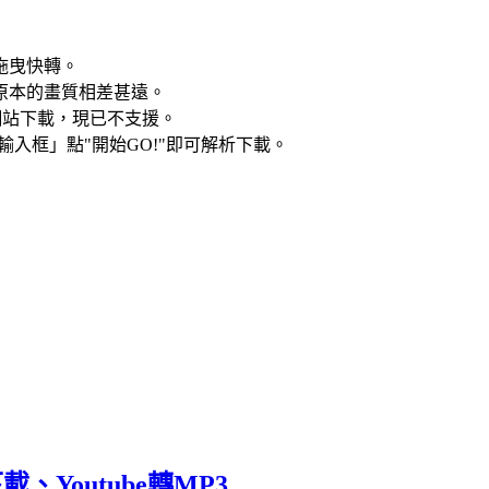
拖曳快轉。
原本的畫質相差甚遠。
藝網站下載，現已不支援。
入框」點"開始GO!"即可解析下載。
P下載、Youtube轉MP3