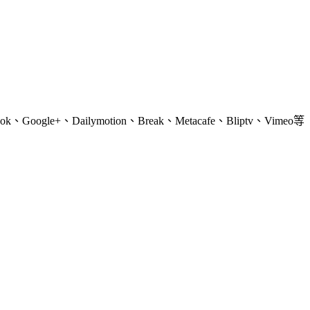
ogle+、Dailymotion、Break、Metacafe、Bliptv、Vimeo等