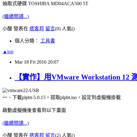
抽取式硬碟 TOSHIBA MD04ACA500 5T
(繼續閱讀...)
小酸 發表在
痞客邦
留言
(0)
人氣(
)
個人分類：
工具書
▲top
Mar
18
Fri
2016
20:07
【實作】用VMware Workstation 12 測
一、下載plpbt-5.0.15，提取plpbt.iso，設定到虛擬機掛載
啟動虛擬機後會看到以下畫面
(繼續閱讀...)
小酸 發表在
痞客邦
留言
(2)
人氣(
)