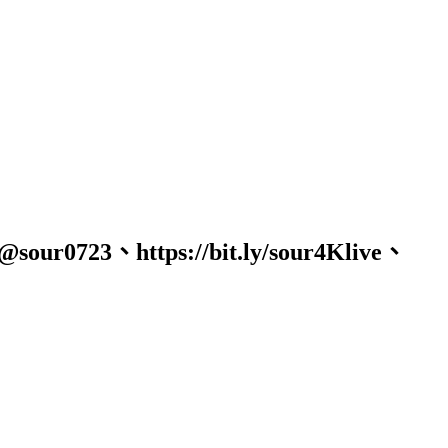
723、https://bit.ly/sour4Klive、