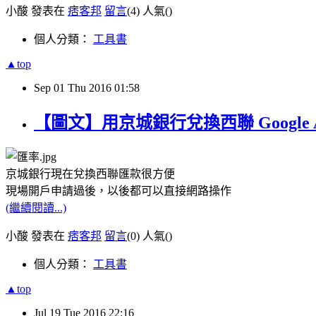
小酸 發表在
痞客邦
留言
(4)
人氣(
)
個人分類：
工具書
▲top
Sep
01
Thu
2016
01:58
【圖文】用京城銀行兌換西聯 Google A
京城銀行現在兌換西聯匯款很方便
現場開戶申請過後，以後都可以直接網路操作
(繼續閱讀...)
小酸 發表在
痞客邦
留言
(0)
人氣(
)
個人分類：
工具書
▲top
Jul
19
Tue
2016
22:16