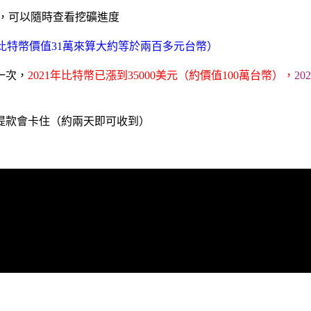
，可以隨時查看挖礦進度
15)比特幣價值31萬來算大約等於兩百多元台幣）
一次，
2021年比特幣已漲到35000美元（約價值100萬台幣），
2
提款會卡住（約兩天即可收到）