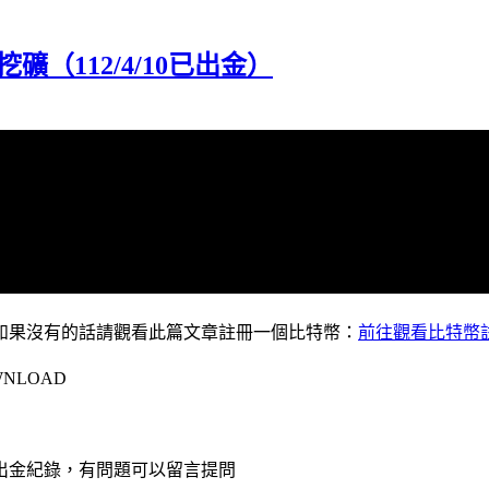
挖礦（112/4/10已出金）
如果沒有的話請觀看此篇文章
註冊
一個比特幣：
前往觀看比特幣
WNLOAD
出金紀錄
，有問題可以留言提問