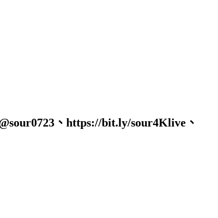
723、https://bit.ly/sour4Klive、