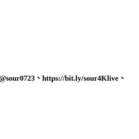
723、https://bit.ly/sour4Klive、