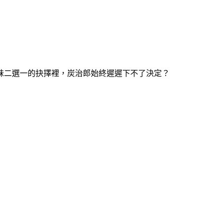
妹二選一的抉擇裡，炭治郎始終遲遲下不了決定？