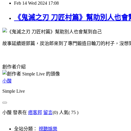
Feb
14
Wed
2024
17:08
《鬼滅之刃 刀匠村篇》幫助別人也會
故事延續遊郭篇，炭治郎來到了專門鍛造日輪刀的村子，沒想
創作者介紹
小酸
Simple Live
小酸 發表在
痞客邦
留言
(0)
人氣(
75
)
全站分類：
視聽娛樂